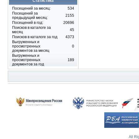
Статистика
Посещений за месяц:
534
Посещений за
2155
предыдущий месяц:
Отправить копию этого со
Посещений в год:
20696
Поисков в каталоге за
45
Даю согласие на
месяц
персональных дан
Поисков в каталоге за год
4373
Отправить сообщени
Выгруженных и
просмотренных
0
документов за месяц
Выгруженных и
просмотренных
189
документов за год
All R